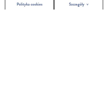
Polityka cookies
Szczegóły
BELLA PERFECTA
Ultra tenké hygienické vložky, takmer neviditeľné aj pod veľmi
priliehavým oblečením. Desať farieb Bella Perfecta je desať variantov
produktov, ktoré zodpovedajú tvojim potrebám.