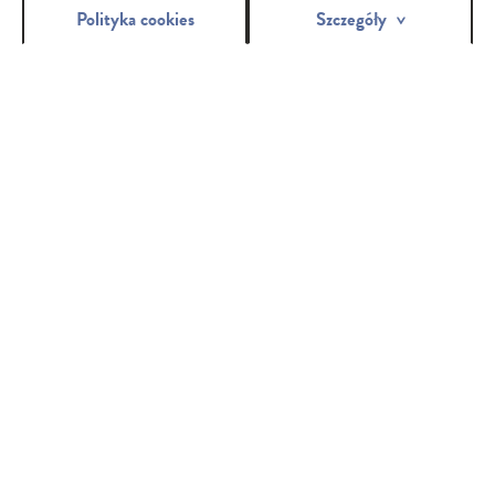
Polityka cookies
Szczegóły
Porady
DLA KAŻDEJ
Z NAS
dowiedz się więcej