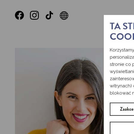
TA S
COO
Korzystamy
personaliza
stronie co
wyświetlan
zaintereso
witrynach) 
blokować ni
Zaakce