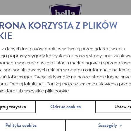
TRONA KORZYSTA Z PLIKÓW
KIE
BELLA
 z danych lub plików cookies w Twojej przeglądarce, w celu
cji i poprawy wygody korzystania z naszej strony, analizy akty
 pomaga wspierać nasze działania marketingowe i sprzedażowe
ia spersonalizowanych reklam w oparciu o informacje na tema
wań (obejmujące Twoją aktywność na naszej stronie lub w inny
Jeśli jesteś kobietą, która preferuje tradycyjną g
oraz Twojej lokalizacji. Poniżej możesz zmienić ustawienia przeg
bezpieczeństwo, ta oferta skierowana jest właśnie
ektóre lub wszystkie pliki cookie.
ptuj wszystko
Odrzuć cookies
Ustawie
Polityka cookies
Szczegóły