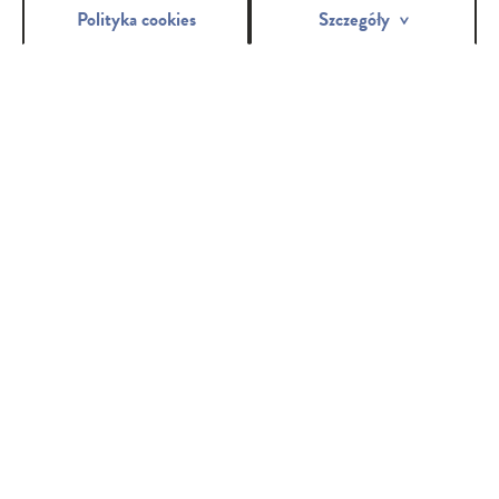
Polityka cookies
Szczegóły
BELLA HERBS
Дамски превръзки – цикълни и ежедневни - Bella Herbs,
обогатени с билки. Предлагат се в два ароматизирани варианта:
върбинка и липа, както и вариант без аромат с теснолист
живовляк. Живовлякът се грижи дори и за най-чувствителната
кожа.