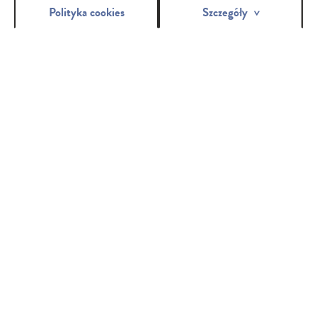
Polityka cookies
Szczegóły
Temat
Treść wiadomości
Wyrażam zgodę na przetwarzanie moich danych
osobowych przez Toruńskie Zakłady Materiałów
Opatrunkowych S.A., ul. Żółkiewskiego 20/26, 87-100
Toruń w celu odpowiedzi na moje zapytanie oraz