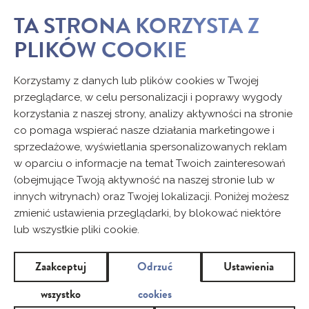
TA STRONA KORZYSTA Z
PLIKÓW COOKIE
KONTAKT
Korzystamy z danych lub plików cookies w Twojej
przeglądarce, w celu personalizacji i poprawy wygody
korzystania z naszej strony, analizy aktywności na stronie
Chcesz podzielić się spostrzeżeniami na temat naszych
co pomaga wspierać nasze działania marketingowe i
produktów? Wypełnij formularz kontaktowy.
sprzedażowe, wyświetlania spersonalizowanych reklam
w oparciu o informacje na temat Twoich zainteresowań
(obejmujące Twoją aktywność na naszej stronie lub w
Imię i nazwisko
innych witrynach) oraz Twojej lokalizacji. Poniżej możesz
zmienić ustawienia przeglądarki, by blokować niektóre
lub wszystkie pliki cookie.
E-mail
Zaakceptuj
Odrzuć
Ustawienia
*
wszystko
cookies