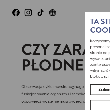
TA S
COO
CZY ZARAZ 
Korzystamy
personaliza
stronie co
PŁODNE? O
wyświetlan
zaintereso
witrynach) 
blokować ni
Obserwacja cyklu menstruacyjnego okazuje się pom
Zaakce
funkcjonowania organizmu i samokontroli zdrowia. Je
odpowiedź wcale nie musi być jednoznaczna.