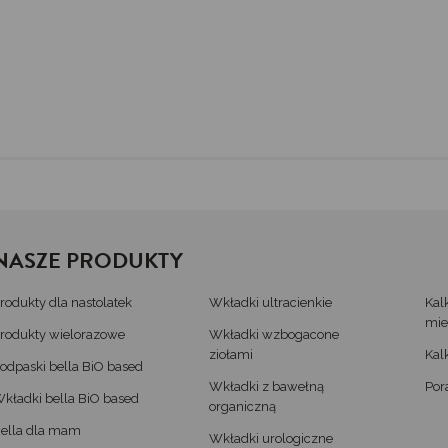
.
NASZE PRODUKTY
rodukty dla nastolatek
Wkładki ultracienkie
Kal
mie
rodukty wielorazowe
Wkładki wzbogacone
ziołami
Kal
odpaski bella BiO based
Wkładki z bawełną
Por
kładki bella BiO based
organiczną
ella dla mam
Wkładki urologiczne