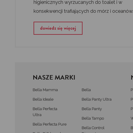
higienicznych wyrzucanych do toalet i w
konsekwencji trafiających do mórz i oceanów
dowiedz się więcej
NASZE MARKI
Bella Mamma
Bella
P
Bella Ideale
Bella Panty Ultra
P
Bella Perfecta
Bella Panty
P
Ultra
Bella Tampo
W
Bella Perfecta Pure
Bella Control
B