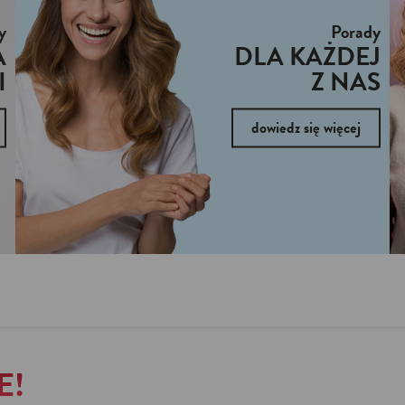
y
Porady
A
DLA KAŻDEJ
I
Z NAS
dowiedz się więcej
E!