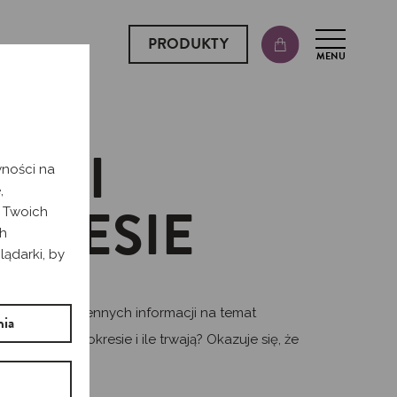
PRODUKTY
MENU
 DNI
wności na
,
KRESIE
t Twoich
ch
lądarki, by
b uzyskania cennych informacji na temat
nia
 płodne po okresie i ile trwają? Okazuje się, że