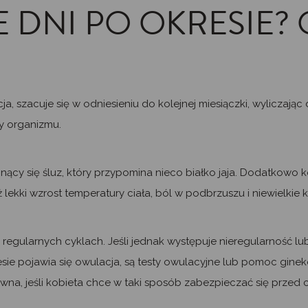
E DNI PO OKRESIE?
a, szacuje się w odniesieniu do kolejnej miesiączki, wyliczając 
ły organizmu.
gnący się śluz, który przypomina nieco białko jaja. Dodatkowo
ż lekki wzrost temperatury ciała, ból w podbrzuszu i niewielkie 
ularnych cyklach. Jeśli jednak występuje nieregularność lub k
sie pojawia się owulacja, są testy owulacyjne lub pomoc ginek
na, jeśli kobieta chce w taki sposób zabezpieczać się przed c