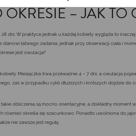
 OKRESIE – JAK TO 
 28 dni. W praktyce jednak u każdej kobiety wygląda to inacze
ie stanowi łatwego zadania, jednak przy obserwacji ciała i m
 okresie jest owulacja?
kobiety. Miesiączka trwa przeważnie 4 – 7 dni, a owulacja poja
ego, zaś w przypadku cykli dłuższych i krótszych dojdzie do 
 takie obliczenia są mocno orientacyjne, a dokładny moment wy
h również określa się szacunkowo. Ponadto uwolniona do jaj
akże nie zawsze jest regułą.