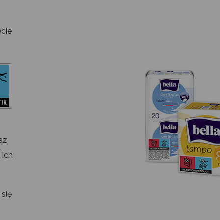
ecie
az
 ich
 się