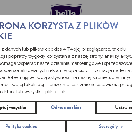
TRONA KORZYSTA Z PLIKÓW
KIE
PO OKRESIE SĄ
 z danych lub plików cookies w Twojej przeglądarce, w celu
cji i poprawy wygody korzystania z naszej strony, analizy akty
 pomaga wspierać nasze działania marketingowe i sprzedażowe
WULACJA PO O
ia spersonalizowanych reklam w oparciu o informacje na tema
wań (obejmujące Twoją aktywność na naszej stronie lub w inny
oraz Twojej lokalizacji. Poniżej możesz zmienić ustawienia przeg
ektóre lub wszystkie pliki cookie.
ocna nie tylko przy planowaniu ciąży. Stanowi również sposó
ptuj wszystko
Odrzuć cookies
Ustawie
dną z kluczowych kwestii jest ustalenie, kiedy pojawiają się dni
Polityka cookies
Szczegóły