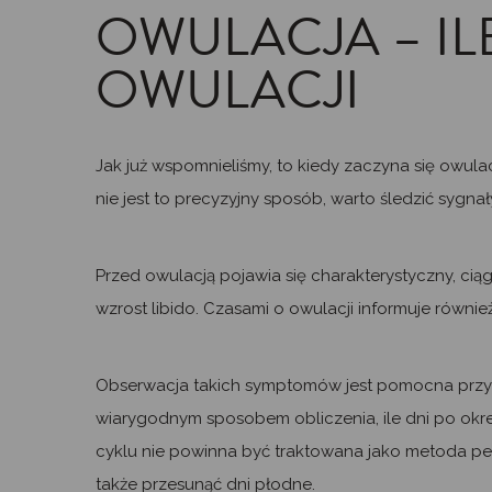
OWULACJA – IL
OWULACJI
Jak już wspomnieliśmy, to kiedy zaczyna się owulacj
nie jest to precyzyjny sposób, warto śledzić sygna
Przed owulacją pojawia się charakterystyczny, cią
wzrost libido. Czasami o owulacji informuje równie
Obserwacja takich symptomów jest pomocna przy reg
wiarygodnym sposobem obliczenia, ile dni po okre
cyklu nie powinna być traktowana jako metoda pew
także przesunąć dni płodne.