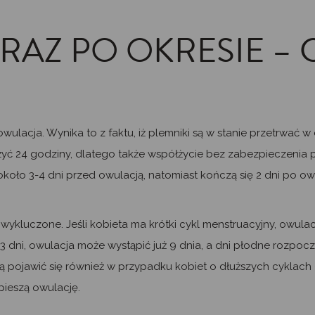
RAZ PO OKRESIE – 
owulacja. Wynika to z faktu, iż plemniki są w stanie przetrwać 
yć 24 godziny, dlatego także współżycie bez zabezpieczenia p
około 3-4 dni przed owulacją, natomiast kończą się 2 dni po ow
 wykluczone. Jeśli kobieta ma krótki cykl menstruacyjny, owulac
23 dni, owulacja może wystąpić już 9 dnia, a dni płodne rozpocz
ą pojawić się również w przypadku kobiet o dłuższych cyklach
pieszą owulację.