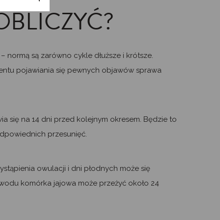
OBLICZYĆ?
j
– normą są zarówno cykle dłuższe i krótsze.
omentu pojawiania się pewnych objawów sprawa
wia się na 14 dni przed kolejnym okresem. Będzie to
odpowiednich przesunięć.
stąpienia owulacji i dni płodnych może się
owodu komórka jajowa może przeżyć około 24