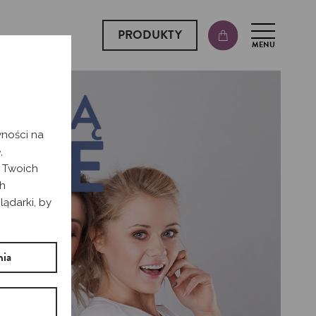
PRODUKTY
MENU
wności na
,
t Twoich
ch
lądarki, by
nia