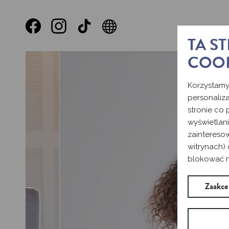
TA S
COO
Korzystamy
personaliza
stronie co
wyświetlan
zaintereso
witrynach) 
blokować ni
Zaakce