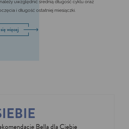
 należy uwzględnić średnią długość cyklu oraz
częcia i długość ostatniej miesiączki.
się więcej
IEBIE
rekomendację Bella dla Ciebie